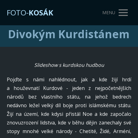
FOTO-
KOSÁK
MENU
Divokým Kurdistánem
Slideshow s kurdskou hudbou
Pojďte s námi nahlédnout, jak a kde žijí hrdí
a houževnatí Kurdové - jeden z nejpočetnějších
národů bez vlastního státu, na jehož bedrech
nedávno ležel velký díl boje proti islámskému státu.
Žijí na území, kde kdysi přistál Noe a kde započalo
znovuzrození lidstva, kde v běhu dějin zanechaly své
stopy mnohé velké národy - Chetité, Židé, Arméni,