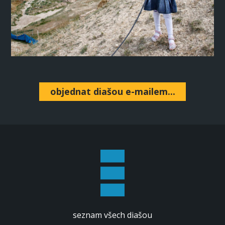
objednat diašou e-mailem...
seznam všech diašou