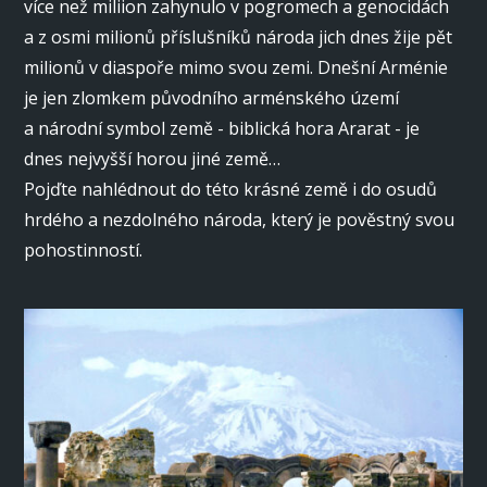
více než miliion zahynulo v pogromech a genocidách
a z osmi milionů příslušníků národa jich dnes žije pět
milionů v diaspoře mimo svou zemi. Dnešní Arménie
je jen zlomkem původního arménského území
a národní symbol země - biblická hora Ararat - je
dnes nejvyšší horou jiné země…
Pojďte nahlédnout do této krásné země i do osudů
hrdého a nezdolného národa, který je pověstný svou
pohostinností.